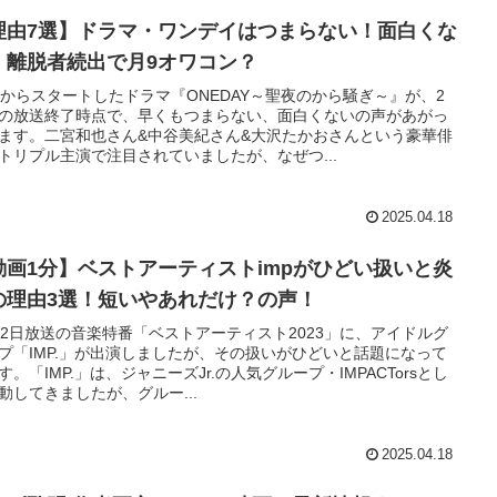
理由7選】ドラマ・ワンデイはつまらない！面白くな
！離脱者続出で月9オワコン？
月からスタートしたドラマ『ONEDAY～聖夜のから騒ぎ～』が、2
の放送終了時点で、早くもつまらない、面白くないの声があがっ
ます。二宮和也さん&中谷美紀さん&大沢たかおさんという豪華俳
トリプル主演で注目されていましたが、なぜつ...
2025.04.18
動画1分】ベストアーティストimpがひどい扱いと炎
の理由3選！短いやあれだけ？の声！
月2日放送の音楽特番「ベストアーティスト2023」に、アイドルグ
プ「IMP.」が出演しましたが、その扱いがひどいと話題になって
す。「IMP.」は、ジャニーズJr.の人気グループ・IMPACTorsとし
動してきましたが、グルー...
2025.04.18