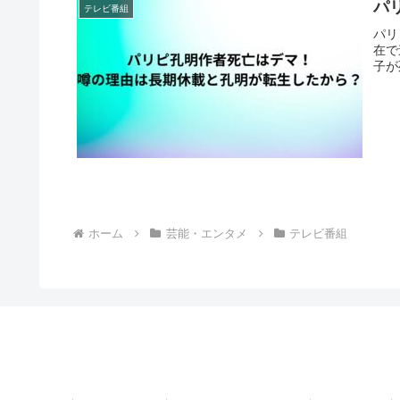
パ
テレビ番組
パリ
在で
子が
ホーム
芸能・エンタメ
テレビ番組