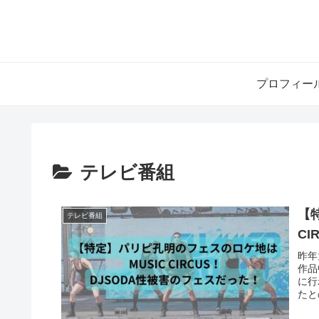
プロフィー
テレビ番組
【
テレビ番組
C
昨年
作品
に行
たと