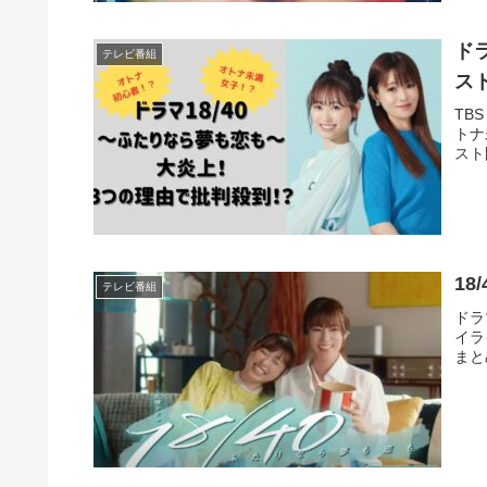
ド
テレビ番組
ス
TB
トナ
スト
1
テレビ番組
ドラ
イラ
まと