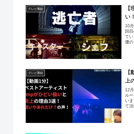
【
テレビ番組
い
10
回目
てい
優の
【
テレビ番組
上
12
ルー
いま
て活