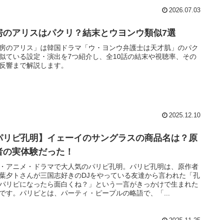
2026.07.03
房のアリスはパクリ？結末とウヨンウ類似7選
房のアリス」は韓国ドラマ「ウ・ヨンウ弁護士は天才肌」のパク
似ている設定・演出を7つ紹介し、全10話の結末や視聴率、その
反響まで解説します。
2025.12.10
パリピ孔明】イェーイのサングラスの商品名は？原
者の実体験だった！
・アニメ・ドラマで大人気のパリピ孔明。パリピ孔明は、原作者
葉夕トさんが三国志好きのDJをやっている友達から言われた「孔
パリピになったら面白くね？」という一言がきっかけで生まれた
です。パリピとは、パーティ・ピープルの略語で、「...