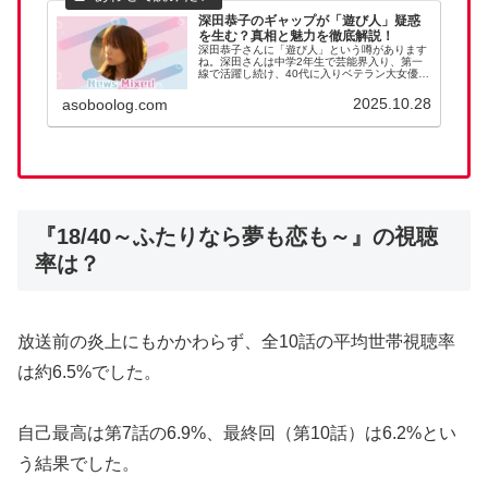
深田恭子のギャップが「遊び人」疑惑
を生む？真相と魅力を徹底解説！
深田恭子さんに「遊び人」という噂があります
ね。深田さんは中学2年生で芸能界入り、第一
線で活躍し続け、40代に入りベテラン大女優と
いうポジションを確立しています。そんな深田
さんになぜ「遊び人」という衝撃の噂があるの
2025.10.28
asoboolog.com
はなぜなのか、調査してみまし...
『18/40～ふたりなら夢も恋も～』の視聴
率は？
放送前の炎上にもかかわらず、全10話の平均世帯視聴率
は約6.5%でした。
自己最高は第7話の6.9%、最終回（第10話）は6.2%とい
う結果でした。