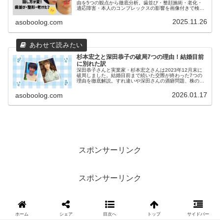
由を5つの観点から徹底分析。歯並び・整顔施術・老化・
適応障害・本人のコンプレックスの影響を画像付きで検証
しました。
2025.11.26
asoboolog.com
杉本宏之と深田恭子の破局7つの理由！結婚目前
に別れた訳
深田恭子さんと実業家・杉本宏之さんは2023年12月末に
破局しました。結婚目前まで続いた交際が終わった7つの
理由を徹底解説。すれ違いや深田さんの酒癖問題、株の恩
返し発言、シーラ株の保有など気になる事実と出会いから
別れまでの全経緯をまとめました。
2026.01.17
asoboolog.com
スポンサーリンク
スポンサーリンク
ホーム
シェア
目次へ
トップ
サイドバー