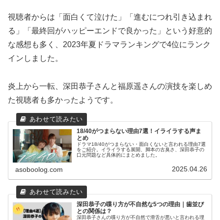
視聴者からは「面白くて泣けた」「進むにつれ引き込まれ
る」「最終回がハッピーエンドで良かった」という好意的
な感想も多く、2023年夏ドラマランキングで4位にランク
インしました。
炎上から一転、深田恭子さんと福原遥さんの演技を楽しめ
た視聴者も多かったようです。
18/40がつまらない理由7選！イライラする声ま
とめ
ドラマ18/40がつまらない・面白くないと言われる理由7選
をご紹介。イライラする展開、脚本の古臭さ、深田恭子の
口元問題など具体的にまとめました。
2025.04.26
asoboolog.com
深田恭子の喋り方が不自然な5つの理由｜歯並び
との関係は？
深田恭子さんの喋り方が不自然で滑舌が悪いと言われる理