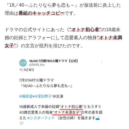
『18／40～ふたりなら夢も恋も～』が放送前に炎上した
理由は
番組のキャッチコピー
です。
ドラマの公式サイトにあった《
“オトナ初心者”
の18歳未
婚の妊婦とアラフォーにして恋愛素人の独身
“オトナ未満
女子”
》の文言が批判を浴びたのです。