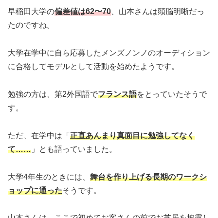
早稲田大学の
偏差値は62〜70
、山本さんは頭脳明晰だっ
たのですね。
大学在学中に自ら応募したメンズノンノのオーディション
に合格してモデルとして活動を始めたようです。
勉強の方は、第2外国語で
フランス語
をとっていたそうで
す。
ただ、在学中は「
正直あんまり真面目に勉強してなく
て……
」とも語っていました。
大学4年生のときには、
舞台を作り上げる長期のワークシ
ョップに通った
そうです。
山本さんは、ここで初めてお客さんの前でお芝居を披露し