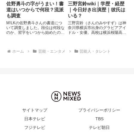
佐野勇斗の字がうまい！書
三野宮鈴wiki｜学歴・経歴
道はいつからで何段？流派
｜今日好き出演歴｜彼氏は
も調査
いる？
M!LKの佐野勇斗さんの書道につ
三野宮鈴（さんのみやすず）は神
いて調査しました。段位は何段な
奈川県横浜市出身のグラビアアイ
のか、習字をいつから始めたの
ドル・女優。高校は横浜桜陽高
か、流派や書道教室の情報、『ヒ
校。今日好き出演でデビュー後、
ルナンデス！』で披露した書道パ
ミスマガジン2022読者特別賞受
フォーマンス、字が綺麗・字が上
賞。身長155cm・B型。彼氏・グ
ホーム
芸能・エンタメ
芸能人・タレント
手いと話題になった直筆の書ま
ラビア・炎上騒動まで徹底まと
で、公開されている情報をもとに
め。
まとめています。
サイトマップ
プライバシーポリシー
日本テレビ
TBS
フジテレビ
テレビ朝日