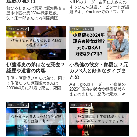
屋敷の場所は
M!LKのリーダー吉田仁人さんの
すっぴんや髭濃いエピソードが話
舘ひろしさんの実家は愛知県名古
題です。YouTubeでの「フルモ
屋市中区の築250年武家屋敷。
ザ」発言やSNSでのファンの反
父・栄一郎さんは内科開業医、
応、正門良規さんとの比較まで詳
弟・啓二さんは循環器科医、甥3
しく調査しました。
人も全員医師の医者一家。高祖父
芸能・エンタメ
芸能人・タレント
は尾張徳川家に仕えた武士で、母
は万古焼の家系出身。実家の住所
や家族構成を徹底調査。
伊藤淳史の弟はなぜ死去？
小島健の彼女・熱愛は？元
経歴や遺書の内容
カノ3人と好きなタイプま
とめ
俳優・伊藤淳史さんの弟で、同じ
く俳優だった伊藤隆大さんは
Aぇ！groupリーダー・小島健の
2009年3月に21歳で死去。死因は
2026年現在の彼女や熱愛情報を
自殺と発表され、家族らへの8通
まとめました。歴代の元カノや気
の遺書が見つかっています。のだ
になる好きなタイプについても調
めカンタービレやガリレオでの役
査しています。
芸能・エンタメ
芸能・エンタメ
どころ、兄弟共演の思い出、遺書
の内容や自殺の理由について詳し
く調査しました。