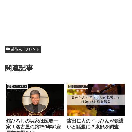
芸能人・タレント
関連記事
芸能・エンタメ
芸能・エンタメ
舘ひろしの実家は医者一
吉田仁人のすっぴんが髭濃
家！名古屋の築250年武家
いと話題に？素顔を調査