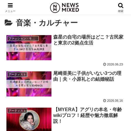
メニュー
検索
音楽・カルチャー
森星の自宅の場所はどこ？古民家
ファッション・モデル
と東京の2拠点生活
2026.06.23
尾崎亜美に子供がいない3つの理
アーティスト
由｜夫・小原礼との結婚秘話
2026.06.16
【MYERA】アグリの本名・年齢
アーティスト
wikiプロフ！経歴や魅力徹底解
説！