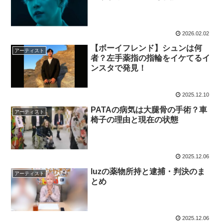
2026.02.02
【ボーイフレンド】シュンは何
アーティスト
者？左手薬指の指輪をイケてるイ
ンスタで発見！
2025.12.10
PATAの病気は大腿骨の手術？車
アーティスト
椅子の理由と現在の状態
2025.12.06
luzの薬物所持と逮捕・判決のま
アーティスト
とめ
2025.12.06