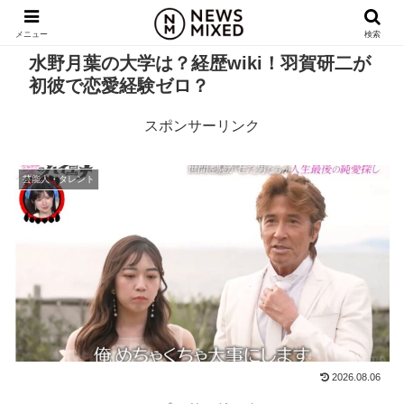
メニュー
検索
水野月葉の大学は？経歴wiki！羽賀研二が
初彼で恋愛経験ゼロ？
スポンサーリンク
芸能人・タレント
2026.08.06