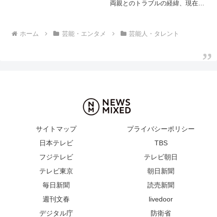
兄は元俳優の中野武尊。芸能一家
両親とのトラブルの経緯、現在の
の素顔や家族エピソードを紹介し
関係についてまとめました。
ます。
ホーム
芸能・エンタメ
芸能人・タレント
サイトマップ
プライバシーポリシー
日本テレビ
TBS
フジテレビ
テレビ朝日
テレビ東京
朝日新聞
毎日新聞
読売新聞
週刊文春
livedoor
デジタル庁
防衛省