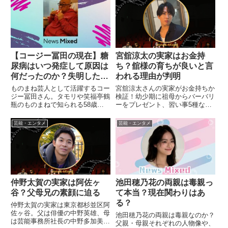
になった経歴や、出身地・学歴・
優」と噂されています。そんな森
体重など気になる情報をまとめま
田望智さんのすごいと言われるエ
した。
ピソードを調べていきたいと思
い...
【コージー冨田の現在】糖
宮舘涼太の実家はお金持
尿病はいつ発症して原因は
ち？舘様の育ちが良いと言
何だったのか？失明したと
われる理由が判明
いうが視力は？
ものまね芸人として活躍するコー
宮舘涼太さんの実家がお金持ちか
ジー冨田さん。タモリや笑福亭鶴
検証！幼少期に祖母からバーバリ
瓶のものまねで知られる58歳の
ーをプレゼント、習い事5種など
芸能人が、実は30年以上にわた
育ちの良さを感じるエピソードを
る糖尿病との闘病生活を送ってい
信頼度別に紹介。父親サーファー
芸能・エンタメ
芸能・エンタメ
ることをご存知でしょうか。現在
や明海大学卒業など家族情報も。
は視力障害や人工透析を余儀なく
される中でも、前向きに活動を
続...
仲野太賀の実家は阿佐ヶ
池田穂乃花の両親は毒親っ
谷？父母兄の素顔に迫る
て本当？現在関わりはあ
る？
仲野太賀の実家は東京都杉並区阿
佐ヶ谷。父は俳優の中野英雄、母
池田穂乃花の両親は毒親なのか？
は芸能事務所社長の中野多加美、
父親・母親それぞれの人物像や、