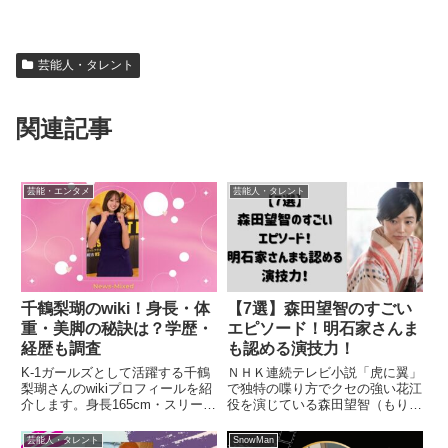
芸能人・タレント
関連記事
芸能・エンタメ
芸能人・タレント
千鶴梨瑚のwiki！身長・体
【7選】森田望智のすごい
重・美脚の秘訣は？学歴・
エピソード！明石家さんま
経歴も調査
も認める演技力！
K-1ガールズとして活躍する千鶴
ＮＨＫ連続テレビ小説「虎に翼」
梨瑚さんのwikiプロフィールを紹
で独特の喋り方でクセの強い花江
介します。身長165cm・スリーサ
役を演じている森田望智（もりた
イズB84W68H88、レストラン勤
みさと）さん。演技力が「バケモ
務から一般人発でラウンドガール
ノ」「とんでもない」「憑依型女
芸能人・タレント
SnowMan