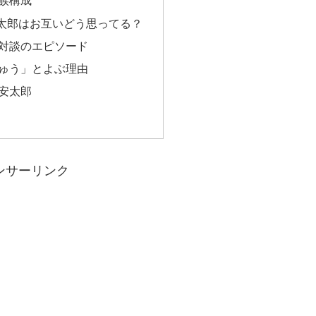
族構成
太郎はお互いどう思ってる？
対談のエピソード
ゅう」とよぶ理由
安太郎
ンサーリンク