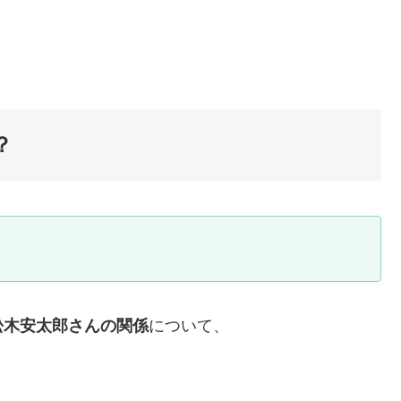
？
松木安太郎さんの関係
について、