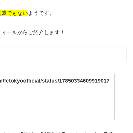
親戚でもない
ようです。
フィールからご紹介します！
om/fctokyoofficial/status/17850334609919017