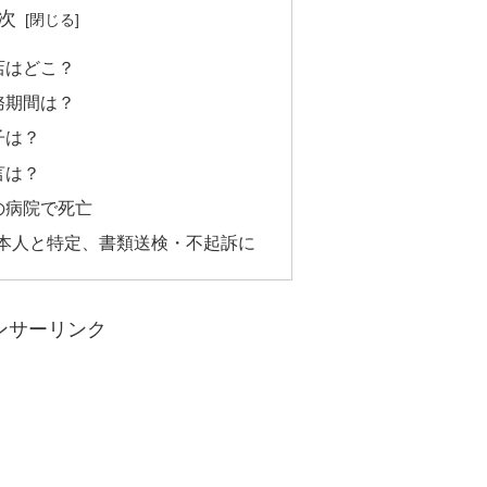
次
店はどこ？
務期間は？
子は？
言は？
の病院で死亡
で本人と特定、書類送検・不起訴に
ンサーリンク