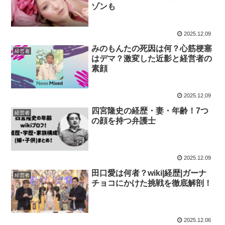
ゾンも
2025.12.09
みのもんたの死因は何？心筋梗塞
経営者
はデマ？激変した近影と経営者の
素顔
2025.12.09
四宮隆史の経歴・妻・年齢！7つ
経営者
の顔を持つ弁護士
2025.12.09
田口愛は何者？wiki|経歴|ガーナ
経営者
チョコにかけた挑戦を徹底解剖！
2025.12.06