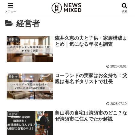
メニュー
検索
経営者
森井久恵の夫と子供・家族構成ま
経営者
とめ｜気になる年収も調査
2026.08.01
ローランドの実家はお金持ち！父
経営者
親は有名ギタリストで社長
2026.07.19
鳥山明の自宅は清須市のどこ？な
経営者
ぜ清須市に住んでたか解説