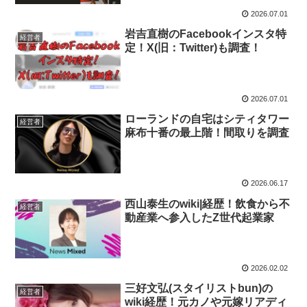
2026.07.01
岩吉直樹のFacebookインスタ特
経営者
定！X(旧：Twitter)も調査！
2026.07.01
ローランドの自宅はシティタワー
経営者
麻布十番の最上階！間取りを調査
2026.06.17
西山泰生のwiki|経歴！飲食から不
経営者
動産業へ参入したZ世代起業家
2026.02.02
三好文弘(スタイリストbun)の
経営者
wiki経歴！元カノや元嫁リアディ