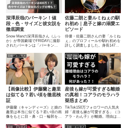
深澤辰哉のバーキン！値
佐藤二朗と妻ルミねぇの馴
段・色・サイズと彼女説を
れ初め｜息子と嫁の溺愛エ
徹底調査
ピソード
Snow Manの深澤辰哉さん（ふっ
俳優・佐藤二朗さんの妻「ルミね
か）が帝国劇場でFRIDAYに撮影
ぇ」のプロフィールや馴れ初めを
されたバーキンは「バーキン
詳しく調査しました。身長147cm
25（グリネヴェ）」で税込約390
で群馬出身の元舞台女優。リクル
万円！ロデオチャームペガサス付
ートを入社式当日に辞表を出した
芸能・エンタメ
YouTuber
きのエルメスバッグの詳細と、彼
下積み時代の秘話や、息子とのほ
女のバッグ説やハワイ購入説の真
っこりエピソード、演劇ユニット
相を徹底調査しました。
「ちからわざ」の活動もまとめて
います。
【画像比較】伊藤蘭と趣里
産後も嫁が可愛すぎる離婚
は似てる？若い頃を徹底検
の真相！コアラのモラハラ
証
疑惑まとめ
伊藤蘭（キャンディーズ）と娘の
TikTok150万フォロワーの人気夫
趣里は本当に似てる？若い頃の画
婦「産後も嫁が可愛すぎる」（コ
像をもとに目・鼻・口・輪郭を徹
アラ・わん子）が離婚。理由は非
底比較検証しました。「ブギウ
公表ですが、お小遣い1000円制
ギ」主演で話題の趣里さんと父・
限・動画給料未払いなどモラハラ
芸能・エンタメ
芸能・エンタメ