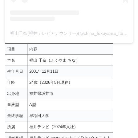
福山千奈(福井テレビアナウンサー)(@china_fukuyama_ftb)がシェアした投稿
項目
内容
本名
福山 千奈（ふくやま ちな）
生年月日
2001年12月11日
年齢
24歳（2026年5月現在）
出身地
福井県坂井市
血液型
A型
最終学歴
早稲田大学
所属
福井テレビ（2024年入社）
担当番組
福井テレビ news イット！ / Fukuiクエスト！