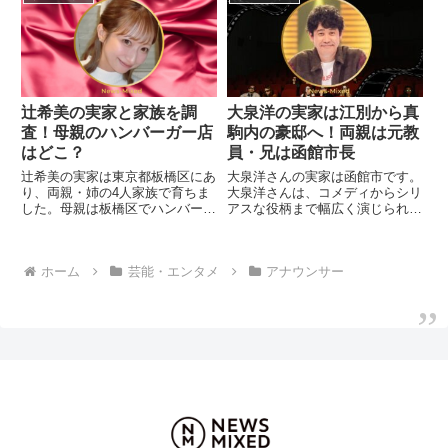
水谷豊との比較も。SNS上で
疑惑が浮上。警察介入の経緯と現
「そっくり」と話題の親子の似て
在の状況を徹底まとめました。
いる点・似ていない点を画像で解
説します。
辻希美の実家と家族を調
大泉洋の実家は江別から真
査！母親のハンバーガー店
駒内の豪邸へ！両親は元教
はどこ？
員・兄は函館市長
辻希美の実家は東京都板橋区にあ
大泉洋さんの実家は函館市です。
り、両親・姉の4人家族で育ちま
大泉洋さんは、コメディからシリ
した。母親は板橋区でハンバーガ
アスな役柄まで幅広く演じられる
ー店「シエルアムール」を経営、
個性派俳優です。。大泉洋の実家
父親は元料理人。姉は4歳上の辻
は江別から真駒内にいつ転居し
文子さんでネイルサロン経営者で
た？。大泉洋の実家暮らしは何歳
ホーム
芸能・エンタメ
アナウンサー
す。実家の家族構成やエピソード
まで？。家族構成や生い立ちを徹
を詳しく紹介します。
底まとめました。出身地や家族の
素顔を調査しました。